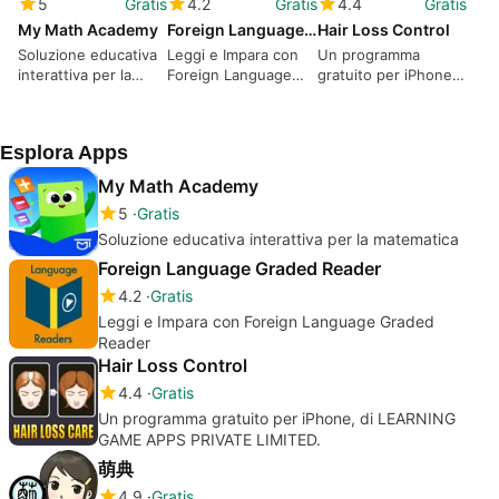
5
Gratis
4.2
Gratis
4.4
Gratis
My Math Academy
Foreign Language Graded Reader
Hair Loss Control
Soluzione educativa
Leggi e Impara con
Un programma
interattiva per la
Foreign Language
gratuito per iPhone,
matematica
Graded Reader
di LEARNING GAME
APPS PRIVATE
LIMITED.
Esplora Apps
My Math Academy
5
Gratis
Soluzione educativa interattiva per la matematica
Foreign Language Graded Reader
4.2
Gratis
Leggi e Impara con Foreign Language Graded
Reader
Hair Loss Control
4.4
Gratis
Un programma gratuito per iPhone, di LEARNING
GAME APPS PRIVATE LIMITED.
萌典
4.9
Gratis