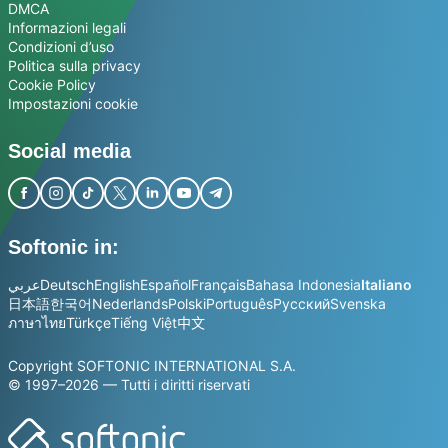
DMCA
Informazioni legali
Condizioni d’uso
Politica sulla privacy
Cookie Policy
Impostazioni cookie
Social media
Softonic in:
عربي
Deutsch
English
Español
Français
Bahasa Indonesia
Italiano
日本語
한국어
Nederlands
Polski
Português
Русский
Svenska
ภาษาไทย
Türkçe
Tiếng Việt
中文
Copyright SOFTONIC INTERNATIONAL S.A.
© 1997–2026 — Tutti i diritti riservati