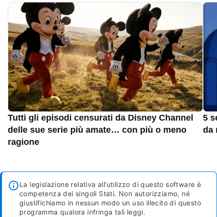
Tutti gli episodi censurati da Disney Channel
5 s
delle sue serie più amate… con più o meno
da 
ragione
La legislazione relativa all’utilizzo di questo software è
competenza dei singoli Stati. Non autorizziamo, né
giustifichiamo in nessun modo un uso illecito di questo
programma qualora infringa tali leggi.