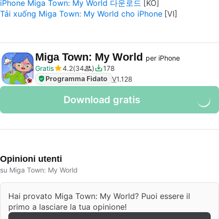
iPhone Miga Town: My World 다운로드
Tải xuống Miga Town: My World cho iPhone
Miga Town: My World
per iPhone
Gratis
4.2
34
178
Programma Fidato
V
1.128
Download gratis
Opinioni utenti
su Miga Town: My World
Hai provato Miga Town: My World? Puoi essere il
primo a lasciare la tua opinione!